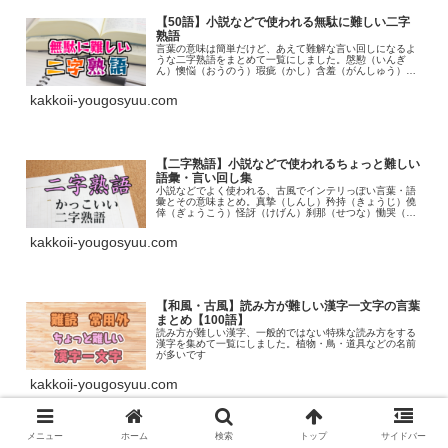
【50語】小説などで使われる無駄に難しい二字
熟語
言葉の意味は簡単だけど、あえて難解な言い回しになるよ
うな二字熟語をまとめて一覧にしました。慇懃（いんぎ
ん）懊悩（おうのう）瑕疵（かし）含羞（がんしゅう）愚
挙（ぐきょ）拘泥（こうでい）瀟洒（しょうしゃ）煩瑣
（はんさ）
kakkoii-yougosyuu.com
【二字熟語】小説などで使われるちょっと難しい
語彙・言い回し集
小説などでよく使われる、古風でインテリっぽい言葉・語
彙とその意味まとめ。真摯（しんし）矜持（きょうじ）僥
倖（ぎょうこう）怪訝（けげん）刹那（せつな）慟哭（ど
うこく）俯瞰（ふかん）邂逅（かいこう）蹂躙（じゅうり
ん）
kakkoii-yougosyuu.com
【和風・古風】読み方が難しい漢字一文字の言葉
まとめ【100語】
読み方が難しい漢字、一般的ではない特殊な読み方をする
漢字を集めて一覧にしました。植物・鳥・道具などの名前
が多いです
kakkoii-yougosyuu.com
メニュー
ホーム
検索
トップ
サイドバー