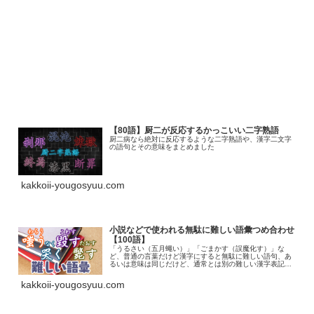
【80語】厨二が反応するかっこいい二字熟語
厨二病なら絶対に反応するような二字熟語や、漢字二文字
の語句とその意味をまとめました
kakkoii-yougosyuu.com
小説などで使われる無駄に難しい語彙つめ合わせ
【100語】
「うるさい（五月蠅い）」「ごまかす（誤魔化す）」な
ど、普通の言葉だけど漢字にすると無駄に難しい語句、あ
るいは意味は同じだけど、通常とは別の難しい漢字表記が
存在する常用外・難読の語句を集めました
kakkoii-yougosyuu.com