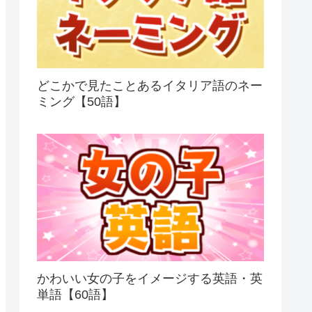
どこかで見たことあるイタリア語のネー
ミング【50語】
かわいい女の子をイメージする英語・英
単語【60語】