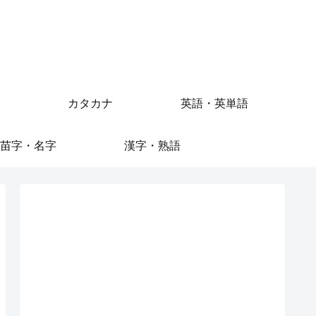
カタカナ
英語・英単語
苗字・名字
漢字・熟語