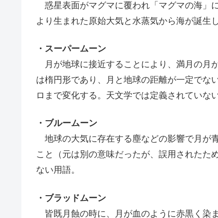
惑星表面がマグマに覆われ「マグマの海」に
より生まれた原始大気と水蒸気から海が誕生
・スーパームーン
月が地球に接近することにより、満月の月が
は楕円形であり、月と地球の距離が一定でない
ロまで変化する。天文学では定義されていな
・ブルームーン
地球の大気に存在する塵などの影響で月が青
こと（元は別の意味だったが、誤用されたた
ない用語。
・ブラッドムーン
皆既月蝕の時に、月が血のように赤黒く染ま