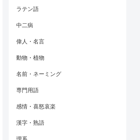
ラテン語
中二病
偉人・名言
動物・植物
名前・ネーミング
専門用語
感情・喜怒哀楽
漢字・熟語
理系