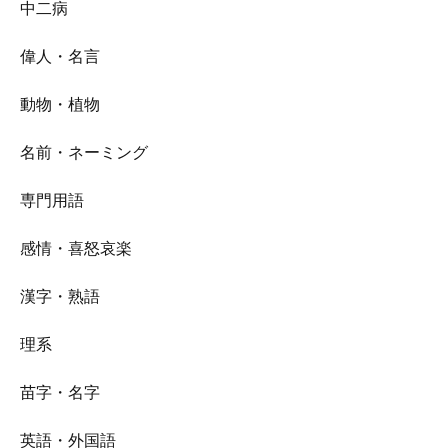
中二病
偉人・名言
動物・植物
名前・ネーミング
専門用語
感情・喜怒哀楽
漢字・熟語
理系
苗字・名字
英語・外国語