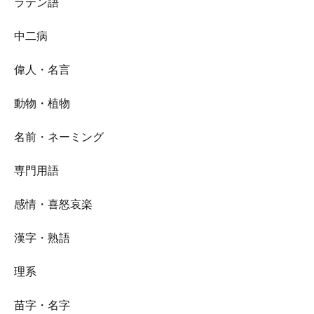
ラテン語
中二病
偉人・名言
動物・植物
名前・ネーミング
専門用語
感情・喜怒哀楽
漢字・熟語
理系
苗字・名字