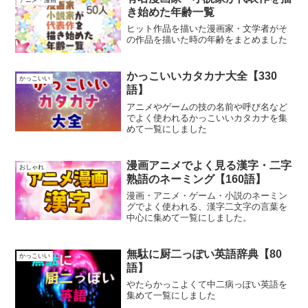
アニメ・漫画
き始めた年齢一覧
ヒット作品を描いた漫画家・文学者がそ
の作品を描いた時の年齢をまとめました
かっこいいカタカナ大全【330
かっこいい
語】
アニメやゲームの技の名前や呼び名など
でよく使われるかっこいいカタカナを集
めて一覧にしました
漫画アニメでよく見る漢字・二字
おしゃれ
熟語のネーミング【160語】
漫画・アニメ・ゲーム・小説のネーミン
グでよく使われる、漢字二文字の言葉を
中心に集めて一覧にしました。
無駄に厨二っぽい英語辞典【80
かっこいい
語】
やたらかっこよくて中二病っぽい英語を
集めて一覧にしました