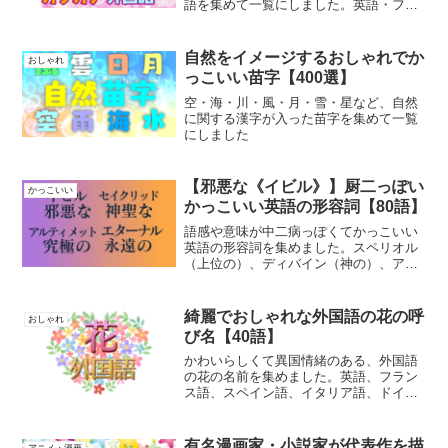
語を集めて一覧にしました。英語・フラ
ンス語・イタリア語・ラテン語・スペイ
ン語・ロシア語などがあります
自然をイメージするおしゃれでか
おしゃれ
っこいい苗字【400選】
空・海・川・風・月・雪・星など、自然
に関する漢字が入った苗字を集めて一覧
にしました
【邪悪な《イビル》】厨二っぽい
かっこいい
かっこいい英語の形容詞【80語】
語感や意味が中二病っぽくてかっこいい
英語の形容詞を集めました。スペリオル
（上位の）、ディバイン（神の）、アブ
ソリュート（絶対の）、マリシャス（悪
意のある）、ルナティック（狂気の）、
ギルティ（有罪の）
綺麗でおしゃれな外国語の花の呼
おしゃれ
び名【40語】
かわいらしくて異国情緒のある、外国語
の花の名前を集めました。英語、フラン
ス語、スペイン語、イタリア語、ドイツ
語、ラテン語などの呼び名です
有名漫画家・小説家が代表作を描