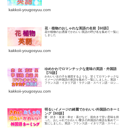
kakkoii-yougosyuu.com
花・植物のおしゃれな英語の名前【60語】
花や植物のお洒落でかわいい英語の呼び名を集めて一覧に
しました
kakkoii-yougosyuu.com
ゆめかわでロマンチックな意味の英語・外国語
【70語】
かわいい女の子を連想するような、甘くてロマンチックな
イメージの外国語の単語を集めて一覧にしました。英語・
フランス語・イタリア語・ラテン語・スペイン語・ロシア
語などがあります
kakkoii-yougosyuu.com
明るいイメージの綺麗でかわいい外国語のネーミ
ング【60語】
愛・好き・友達・幸せ・喜びなど、前向きで甘い意味を持
った、おしゃれでかわいい響きの外国語の単語を集めて一
覧にしました。英語・フランス語・イタリア語・スペイン
語・ラテン語・ロシア語などがあります