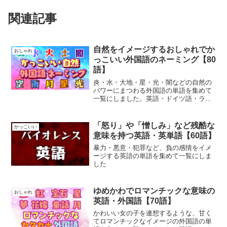
関連記事
自然をイメージするおしゃれでか
おしゃれ
っこいい外国語のネーミング【80
語】
炎・水・大地・星・光・闇などの自然の
パワーにまつわる外国語の単語を集めて
一覧にしました。英語・ドイツ語・ラテ
ン語・イタリア語・スペイン語・ギリシ
ャ語などがあります
「怒り」や「憎しみ」など残酷な
かっこいい
意味を持つ英語・英単語【60語】
暴力・悪意・犯罪など、負の感情をイメ
ージする英語の単語を集めて一覧にしま
した
ゆめかわでロマンチックな意味の
おしゃれ
英語・外国語【70語】
かわいい女の子を連想するような、甘く
てロマンチックなイメージの外国語の単