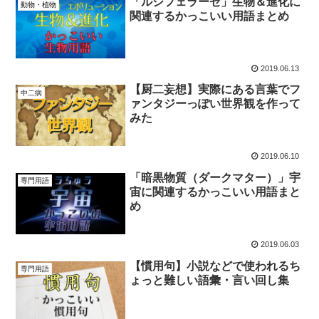
「ルシフェラーゼ」生物＆進化に
動物・植物
関連するかっこいい用語まとめ
2019.06.13
【厨二妄想】実際にある言葉でフ
中二病
ァンタジーっぽい世界観を作って
みた
2019.06.10
「暗黒物質（ダークマター）」宇
専門用語
宙に関連するかっこいい用語まと
め
2019.06.03
【慣用句】小説などで使われるち
専門用語
ょっと難しい語彙・言い回し集