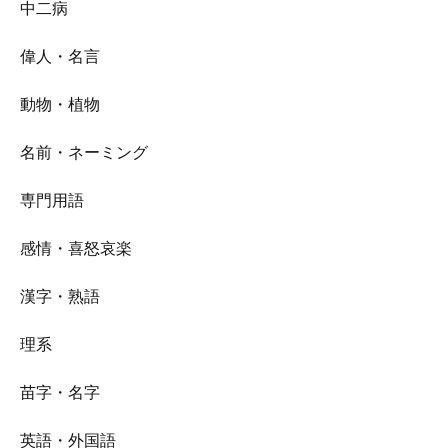
中二病
偉人・名言
動物・植物
名前・ネーミング
専門用語
感情・喜怒哀楽
漢字・熟語
理系
苗字・名字
英語・外国語