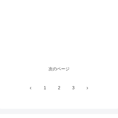
次のページ
前
次
1
2
3
へ
へ