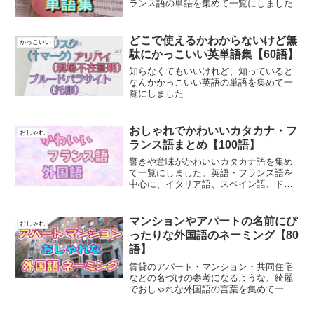
ランス語の単語を集めて一覧にしました
どこで使えるかわからないけど無
かっこいい
駄にかっこいい英単語集【60語】
知らなくてもいいけれど、知っていると
なんかかっこいい英語の単語を集めて一
覧にしました
おしゃれでかわいいカタカナ・フ
おしゃれ
ランス語まとめ【100語】
響きや意味がかわいいカタカナ語を集め
て一覧にしました。英語・フランス語を
中心に、イタリア語、スペイン語、ドイ
ツ語、ラテン語などがあります
マンションやアパートの名前にぴ
おしゃれ
ったりな外国語のネーミング【80
語】
賃貸のアパート・マンション・共同住宅
などの名づけの参考になるような、綺麗
でおしゃれな外国語の言葉を集めて一覧
にしました。英語・スペイン語・イタリ
ア語・フランス語・ドイツ語・ラテン語