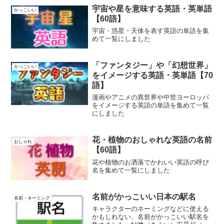
などがあります
宇宙や星を意味する英語・英単語
かっこいい
【60語】
宇宙・惑星・天体を表す英語の単語を集
めて一覧にしました
「ファンタジー」や「幻想世界」
かっこいい
をイメージする英語・英単語【70
語】
漫画やアニメの異世界や中世ヨーロッパ
をイメージする英語の単語を集めて一覧
にしました
花・植物のおしゃれな英語の名前
おしゃれ
【60語】
花や植物のお洒落でかわいい英語の呼び
名を集めて一覧にしました
名前がかっこいい日本の駅名
名前・ネーミング
キャラクターのネーミングなどに使える
かもしれない、名前がかっこいい駅名を