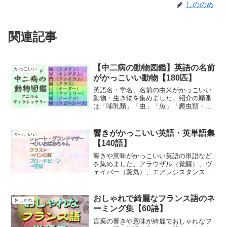
しののめ
関連記事
【中二病の動物図鑑】英語の名前
かっこいい
がかっこいい動物【180匹】
英語名・学名、名前の由来がかっこいい
動物・生き物を集めました。紹介の順番
は「哺乳類」「虫」「魚」「爬虫類・両
生類」「鳥」となっております。学名は
だいたいラテン語かギリシャ語です。
響きがかっこいい英語・英単語集
かっこいい
【140語】
響きや意味がかっこいい英語の単語など
を集めました。アラウザル（覚醒）、ヴ
ェイパー（蒸気）、エアレジスタンス
（空気抵抗）、グラウンドミート（ひき
肉）、ニューロトランスミッター（神経
伝達物質）、ブッディスト・アルター
おしゃれで綺麗なフランス語のネ
おしゃれ
（仏壇）
ーミング集【60語】
言葉の響きや意味が綺麗でおしゃれなフ