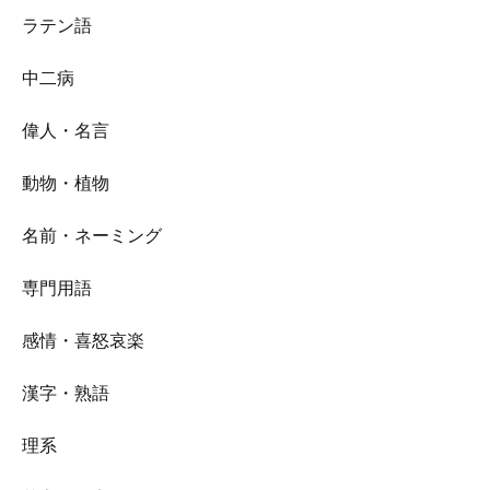
ラテン語
中二病
偉人・名言
動物・植物
名前・ネーミング
専門用語
感情・喜怒哀楽
漢字・熟語
理系