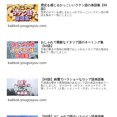
歴史を感じるかっこいいラテン語の単語集【80
語】
歴史のロマンを感じるおしゃれでかっこいいラテン語の単
語を集めて一覧にしました
kakkoii-yougosyuu.com
おしゃれで素敵なイタリア語のネーミング集
【60語】
言葉の響きや意味が綺麗でおしゃれなイタリア語の単語を
集めて一覧にしました
kakkoii-yougosyuu.com
【60語】綺麗でハラショーなロシア語単語集
不思議な響きで異国情緒のあるロシア語の単語を集めて一
覧にしました。ヴァローナ（カラス）カチョーナク（子
猫）クークラ（人形）シエノーク（子犬）ゾールシュカ
（シンデレラ）ハローシェニキー（かわいい）
kakkoii-yougosyuu.com
【90語】おしゃれで明るいスペイン語単語集