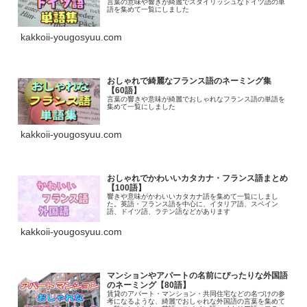
言葉の意味や響きが綺麗でスタイリッシュなドイツ語の単
語を集めて一覧にしました
kakkoii-yougosyuu.com
おしゃれで綺麗なフランス語のネーミング集
【60語】
言葉の響きや意味が綺麗でおしゃれなフランス語の単語を
集めて一覧にしました
kakkoii-yougosyuu.com
おしゃれでかわいいカタカナ・フランス語まとめ
【100語】
響きや意味がかわいいカタカナ語を集めて一覧にしまし
た。英語・フランス語を中心に、イタリア語、スペイン
語、ドイツ語、ラテン語などがあります
kakkoii-yougosyuu.com
マンションやアパートの名前にぴったりな外国語
のネーミング【80語】
賃貸のアパート・マンション・共同住宅などの名づけの参
考になるような、綺麗でおしゃれな外国語の言葉を集めて