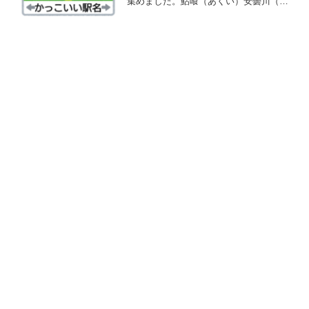
集めました。鮎喰（あくい）安曇川（あ
どがわ）安針塚（あんじんづか）軍畑
（いくさばた）幾寅（いくとら）出雲神
西（いずもじんざい）現川（うつつが
わ）