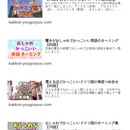
おしゃれでポジティブなイメージのスペイン語の単語を集
めて一覧にしました。アミスタ（友情）、アルコイリス
（虹）、エスペランサ（希望）、オラシオン（祈り）、セ
ニシエンタ（シンデレラ）
kakkoii-yougosyuu.com
響きがおしゃれでかっこいい英語のネーミング
【80語】
言葉の響きが綺麗でおしゃれでな英語の単語を集めて一覧
にしました
kakkoii-yougosyuu.com
震えるほどかっこいいドイツ語の単語つめ合せ
【80語】
どんな言葉でもかっこよく聞こえるドイツ語、その中でも
凄まじくかっこいいと思う語句を独断と偏見で選んで一覧
にしました
kakkoii-yougosyuu.com
おしゃれでかっこいいドイツ語のネーミング集
【70語】