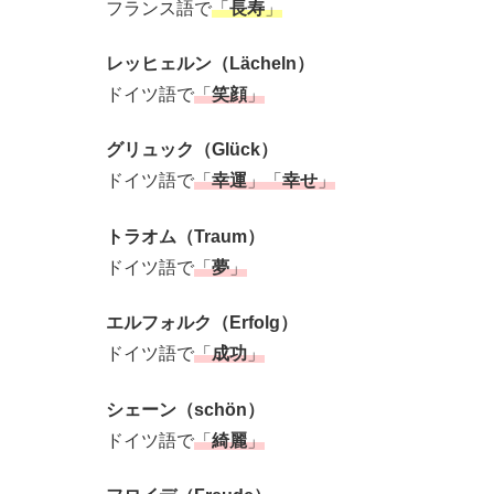
フランス語で
「
長寿
」
レッヒェルン（Lächeln）
ドイツ語で
「
笑顔
」
グリュック（Glück）
ドイツ語で
「
幸運
」「
幸せ
」
トラオム（Traum）
ドイツ語で
「
夢
」
エルフォルク（Erfolg）
ドイツ語で
「
成功
」
シェーン（schön）
ドイツ語で
「
綺麗
」