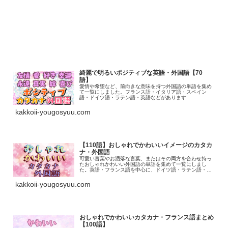
綺麗で明るいポジティブな英語・外国語【70
語】
愛情や希望など、前向きな意味を持つ外国語の単語を集め
て一覧にしました。フランス語・イタリア語・スペイン
語・ドイツ語・ラテン語・英語などがあります
kakkoii-yougosyuu.com
【110語】おしゃれでかわいいイメージのカタカ
ナ・外国語
可愛い言葉やお洒落な言葉、またはその両方を合わせ持っ
たおしゃれかわいい外国語の単語を集めて一覧にしまし
た。英語・フランス語を中心に、ドイツ語・ラテン語・イ
タリア語・スペイン語・ロシア語などがあります
kakkoii-yougosyuu.com
おしゃれでかわいいカタカナ・フランス語まとめ
【100語】