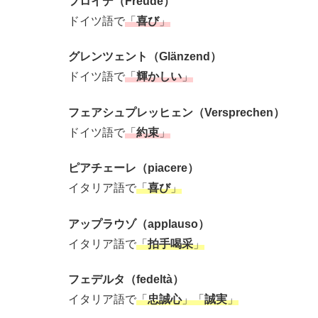
フロイデ（Freude）
ドイツ語で
「
喜び
」
グレンツェント（Glänzend）
ドイツ語で
「
輝かしい
」
フェアシュプレッヒェン（Versprechen）
ドイツ語で
「
約束
」
ピアチェーレ（piacere）
イタリア語で
「
喜び
」
アップラウゾ（applauso）
イタリア語で
「
拍手喝采
」
フェデルタ（fedeltà）
イタリア語で
「
忠誠心
」「
誠実
」