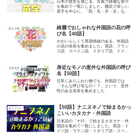
日本の歴史を感じる、古風で綺麗な苗字
を集めて一覧にしました。難読で珍しい
苗字を中心に、「院・丸・月・京」など
高貴で美しいイメージの漢字が入った苗
字が多いです
綺麗でおしゃれな外国語の花の呼
おしゃれ
び名【40語】
かわいらしくて異国情緒のある、外国語
の花の名前を集めました。英語、フラン
ス語、スペイン語、イタリア語、ドイツ
語、ラテン語などの呼び名です
身近なモノの意外な外国語の呼び
カタカナ
名【50語】
日常にありふれた物でも、外国語では
「そんな呼び名なの！？」という、意外
性のある名前を集めました
【50語】ナニヌネノで始まるかっ
かっこいい
こいいカタカナ・外国語
日本語の「ナ行」で始まるカタカナ・外
国語を集めて一覧にしました。英語・ド
イツ語・ラテン語・イタリア語・スペイ
ン語・フランス語などがあります