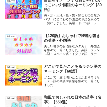
自然をイメージするおしゃれでか
おしゃれ
っこいい外国語のネーミング【80
語】
炎・水・大地・星・光・闇などの自然の
パワーにまつわる外国語の単語を集めて
一覧にしました。英語・ドイツ語・ラテ
ン語・イタリア語・スペイン語・ギリシ
ャ語などがあります
【120語】おしゃれで綺麗な響き
おしゃれ
の英語・外国語
美しい響きのお洒落なカタカナ・外国語
を集めて一覧にしました。英語・フラン
ス語・スペイン語・イタリア語・ラテン
語・ドイツ語などがあります
どこかで見たことあるラテン語の
おしゃれ
ネーミング【60語】
どこかで一度は聞いたことがありそうな
ラテン語の単語や言葉を集めて一覧にし
ました
和風でおしゃれな日本の苗字（名
おしゃれ
字）【550選】