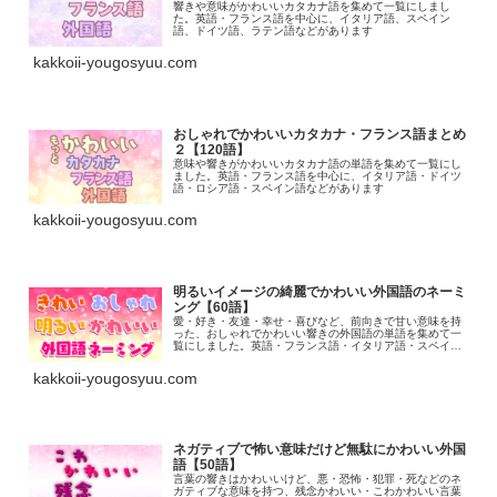
響きや意味がかわいいカタカナ語を集めて一覧にしまし
た。英語・フランス語を中心に、イタリア語、スペイン
語、ドイツ語、ラテン語などがあります
kakkoii-yougosyuu.com
おしゃれでかわいいカタカナ・フランス語まとめ
２【120語】
意味や響きがかわいいカタカナ語の単語を集めて一覧にし
ました。英語・フランス語を中心に、イタリア語・ドイツ
語・ロシア語・スペイン語などがあります
kakkoii-yougosyuu.com
明るいイメージの綺麗でかわいい外国語のネーミ
ング【60語】
愛・好き・友達・幸せ・喜びなど、前向きで甘い意味を持
った、おしゃれでかわいい響きの外国語の単語を集めて一
覧にしました。英語・フランス語・イタリア語・スペイン
語・ラテン語・ロシア語などがあります
kakkoii-yougosyuu.com
ネガティブで怖い意味だけど無駄にかわいい外国
語【50語】
言葉の響きはかわいいけど、悪・恐怖・犯罪・死などのネ
ガティブな意味を持つ、残念かわいい・こわかわいい言葉