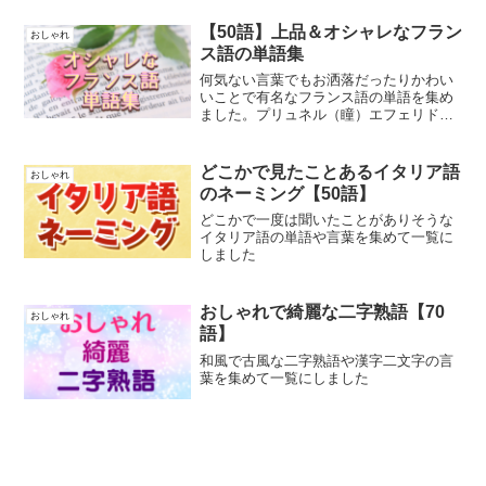
【50語】上品＆オシャレなフラン
おしゃれ
ス語の単語集
何気ない言葉でもお洒落だったりかわい
いことで有名なフランス語の単語を集め
ました。プリュネル（瞳）エフェリド
（そばかす）ファタリテ（運命）ミニョ
ン（かわいい）オルデュール（ゴミ）オ
プスキュリテ（闇）
どこかで見たことあるイタリア語
おしゃれ
のネーミング【50語】
どこかで一度は聞いたことがありそうな
イタリア語の単語や言葉を集めて一覧に
しました
おしゃれで綺麗な二字熟語【70
おしゃれ
語】
和風で古風な二字熟語や漢字二文字の言
葉を集めて一覧にしました