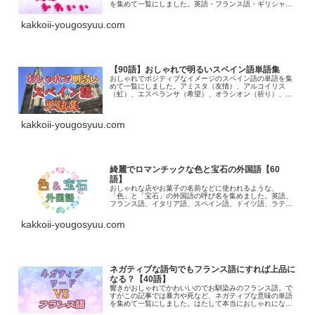
を集めて一覧にしました。英語・フランス語・ギリシャ
語・イタリア語・スペイン語・ドイツ語などがあります
kakkoii-yougosyuu.com
【90語】おしゃれで明るいスペイン語単語集
おしゃれでポジティブなイメージのスペイン語の単語を集
めて一覧にしました。アミスタ（友情）、アルコイリス
（虹）、エスペランサ（希望）、オラシオン（祈り）、セ
ニシエンタ（シンデレラ）
kakkoii-yougosyuu.com
綺麗でロマンチックな色と宝石の外国語【60
語】
おしゃれな店やお菓子の名前などに使われるような、
「色」と「宝石」の外国語の呼び名を集めました。英語、
フランス語、イタリア語、スペイン語、ドイツ語、ラテン
語などがあります
kakkoii-yougosyuu.com
ネガティブな語句でもフランス語にすれば上品に
なる？【40語】
響きがおしゃれでかわいいのでお馴染みのフランス語。で
すがこの記事では暴力や死など、ネガティブな意味の単語
を集めて一覧にしました。はたして本当におしゃれになる
のでしょうか