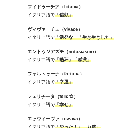
フィドゥーチア（fiducia）
イタリア語で
「
信頼
」
ヴィヴァーチェ（vivace）
イタリア語で
「
活発な
」「
生き生きした
」
エントゥジアズモ（entusiasmo）
イタリア語で
「
熱狂
」「
感激
」
フォルトゥーナ（fortuna）
イタリア語で
「
幸運
」
フェリチータ（felicità）
イタリア語で
「
幸せ
」
エッヴィーヴァ（evviva）
イタリア語で
「
やった！
」「
万歳
」