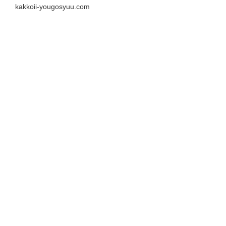
kakkoii-yougosyuu.com