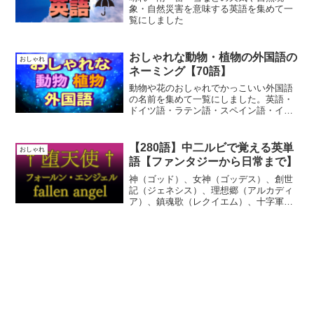
象・自然災害を意味する英語を集めて一
覧にしました
おしゃれな動物・植物の外国語の
おしゃれ
ネーミング【70語】
動物や花のおしゃれでかっこいい外国語
の名前を集めて一覧にしました。英語・
ドイツ語・ラテン語・スペイン語・イタ
リア語・フランス語などがあります
【280語】中二ルビで覚える英単
おしゃれ
語【ファンタジーから日常まで】
神（ゴッド）、女神（ゴッデス）、創世
記（ジェネシス）、理想郷（アルカディ
ア）、鎮魂歌（レクイエム）、十字軍
（クルセイダー）、葬儀屋（アンダーテ
イカー）、執事（バトラー）、鍛冶屋
（ブラックスミス）、救世主（メサイ
ア）