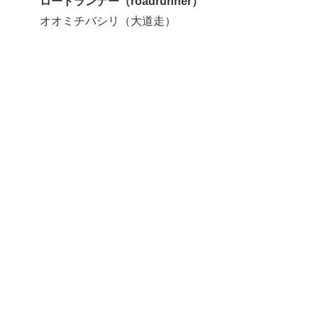
ロードランナー（roadrunner）
オオミチバシリ（大道走）