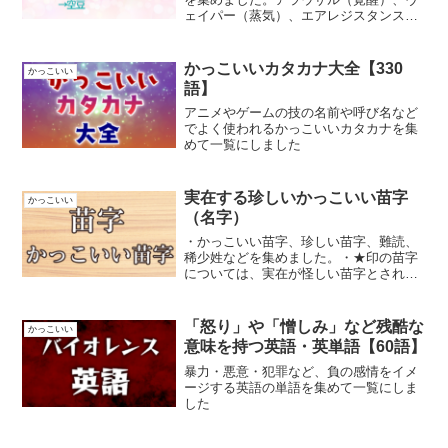
ェイパー（蒸気）、エアレジスタンス
（空気抵抗）、グラウンドミート（ひき
肉）、ニューロトランスミッター（神経
伝達物質）、ブッディスト・アルター
かっこいいカタカナ大全【330
かっこいい
（仏壇）
語】
アニメやゲームの技の名前や呼び名など
でよく使われるかっこいいカタカナを集
めて一覧にしました
実在する珍しいかっこいい苗字
かっこいい
（名字）
・かっこいい苗字、珍しい苗字、難読、
稀少姓などを集めました。・★印の苗字
については、実在が怪しい苗字とされま
すが、かっこいいので採用していま
す。・苗字の実在性については、こちら
のサイトを参考にしています。実在苗字
「怒り」や「憎しみ」など残酷な
かっこいい
（名字）辞典藍沢 あいざわ...
意味を持つ英語・英単語【60語】
暴力・悪意・犯罪など、負の感情をイメ
ージする英語の単語を集めて一覧にしま
した