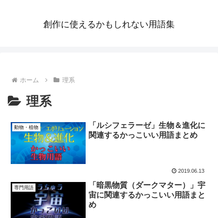
創作に使えるかもしれない用語集
ホーム
理系
理系
「ルシフェラーゼ」生物＆進化に
動物・植物
関連するかっこいい用語まとめ
2019.06.13
「暗黒物質（ダークマター）」宇
専門用語
宙に関連するかっこいい用語まと
め